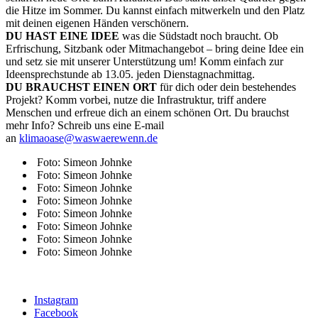
die Hitze im Sommer. Du kannst einfach mitwerkeln und den Platz
mit deinen eigenen Händen verschönern.
DU HAST EINE IDEE
was die Südstadt noch braucht. Ob
Erfrischung, Sitzbank oder Mitmachangebot – bring deine Idee ein
und setz sie mit unserer Unterstützung um! Komm einfach zur
Ideensprechstunde ab 13.05. jeden Dienstagnachmittag.
DU BRAUCHST EINEN ORT
für dich oder dein bestehendes
Projekt? Komm vorbei, nutze die Infrastruktur, triff andere
Menschen und erfreue dich an einem schönen Ort. Du brauchst
mehr Info? Schreib uns eine E-mail
an
klimaoase@waswaerewenn.de
Foto: Simeon Johnke
Foto: Simeon Johnke
Foto: Simeon Johnke
Foto: Simeon Johnke
Foto: Simeon Johnke
Foto: Simeon Johnke
Foto: Simeon Johnke
Foto: Simeon Johnke
Instagram
Facebook