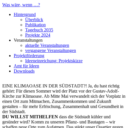
Was wäre, wenn …?
Hintergrund
Überblick
Publikation
Tagebuch 2035
Projekte 2024
Veranstaltungen
aktuelle Veranstaltungen
vergangene Veranstaltungen
Projektförderung
Ideeneinreichung: Projektskizze
Amt für Ideen
Downloads
EINE KLIMAOASE IN DER SÜDSTADT?! Ja, du hast richtig
gehört: Für diesen Sommer wird der Platz vor der Gustav-Adolf-
Kirche zur Klimaoase. Ab Mitte Mai verwandelt sich der Vorplatz in
einen Ort zum Mitmachen, Zusammenkommen und Zukunft
gestalten – für mehr Erfrischung, Zusammenhalt und Gesundheit in
der Südstadt.
DU WILLST MITHELFEN
dass die Südstadt kühler und
gesünder wird? Komm zu unseren Pflanz- und Bautagen – wir
schaffen neue Orte zum Aufatmen. Das stärkt unser Quartier gegen