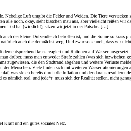
rde. Nebelige Luft umgibt die Felder und Weiden. Die Tiere verstecke
 alle noch, okay, sieht bisschen mau aus, aber vielleicht reißen wir 
en Tod hat (wirklich!), sitzen wir jetzt in der Patsche. […]
auch der kleine Dutzendteich betroffen ist, und die Sonne so krass pr
 natürlich auch die demnächst weg. Und zwar so schnell, dass wir nicht
 Stadt dementsprechend krass reagiert und Rationen auf Wasser ausgeset
man drüber, muss man entweder Strafe zahlen (was sich inzwischen ge
ams zugewiesen, die den Stadtrand abgehen und weitere Verluste melden
en der Menschen. Viele finden sich mit weiteren Wasser
rationierungen 
hlaf, was sie eh bereits durch die Inflation und der daraus resultierend
 es nämlich real, und jede*r muss sich der Realität stellen, nicht ge
l Kraft und ein gutes soziales Netz.