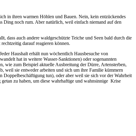
n sich in ihren warmen Höhlen und Bauen. Nein, kein entzückendes
das Ding noch rum. Aber natürlich, weil einfach niemand auf den
allt, dass auch andere waldgeschützte Teiche und Seen bald durch die
 rechtzeitig darauf reagieren können.
zt. Jeder Haushalt erhält nun wöchentlich Hausbesuche von
wandelt hat in weitere Wasser-Sanktionen) oder sogenannten
, wie zum Beispiel aktuelle Ausbreitung der Dürre, Artensterben,
ab, weil sie entweder arbeiten und sich um ihre Familie kümmern
en Doppelbeschäftigung tun), oder aber weil sie sich vor der Wahrheit
nug getan zu haben, um diese wahrhaftige und wahnsinnige Krise