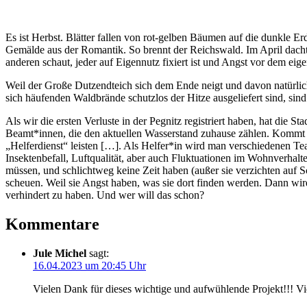
Es ist Herbst.
Blätter fallen von rot-gelben Bäumen auf die dunkle E
Gemälde aus der Romantik. So brennt der Reichswald. Im April dachten
anderen schaut, jeder auf Eigennutz fixiert ist und Angst vor dem eigen
Weil der Große Dutzendteich sich dem Ende neigt und davon natürlich 
sich häufenden Waldbrände schutzlos der Hitze ausgeliefert sind, sind
Als wir die ersten Verluste in der Pegnitz registriert haben, hat die
Beamt*innen, die den aktuellen Wasserstand zuhause zählen. Kommt 
„Helferdienst“ leisten […]. Als Helfer*in wird man verschiedenen Te
Insektenbefall, Luftqualität, aber auch Fluktuationen im Wohnverhalt
müssen, und schlichtweg keine Zeit haben (außer sie verzichten auf Sc
scheuen. Weil sie Angst haben, was sie dort finden werden. Dann wird
verhindert zu haben. Und wer will das schon?
Kommentare
Jule Michel
sagt:
16.04.2023 um 20:45 Uhr
Vielen Dank für dieses wichtige und aufwühlende Projekt!!! Vie