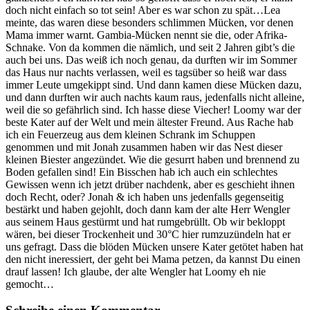
doch nicht einfach so tot sein! Aber es war schon zu spät…Lea
meinte, das waren diese besonders schlimmen Mücken, vor denen
Mama immer warnt. Gambia-Mücken nennt sie die, oder Afrika-
Schnake. Von da kommen die nämlich, und seit 2 Jahren gibt’s die
auch bei uns. Das weiß ich noch genau, da durften wir im Sommer
das Haus nur nachts verlassen, weil es tagsüber so heiß war dass
immer Leute umgekippt sind. Und dann kamen diese Mücken dazu,
und dann durften wir auch nachts kaum raus, jedenfalls nicht alleine,
weil die so gefährlich sind. Ich hasse diese Viecher! Loomy war der
beste Kater auf der Welt und mein ältester Freund. Aus Rache hab
ich ein Feuerzeug aus dem kleinen Schrank im Schuppen
genommen und mit Jonah zusammen haben wir das Nest dieser
kleinen Biester angezündet. Wie die gesurrt haben und brennend zu
Boden gefallen sind! Ein Bisschen hab ich auch ein schlechtes
Gewissen wenn ich jetzt drüber nachdenk, aber es geschieht ihnen
doch Recht, oder? Jonah & ich haben uns jedenfalls gegenseitig
bestärkt und haben gejohlt, doch dann kam der alte Herr Wengler
aus seinem Haus gestürmt und hat rumgebrüllt. Ob wir bekloppt
wären, bei dieser Trockenheit und 30°C hier rumzuzündeln hat er
uns gefragt. Dass die blöden Mücken unsere Kater getötet haben hat
den nicht ineressiert, der geht bei Mama petzen, da kannst Du einen
drauf lassen! Ich glaube, der alte Wengler hat Loomy eh nie
gemocht…