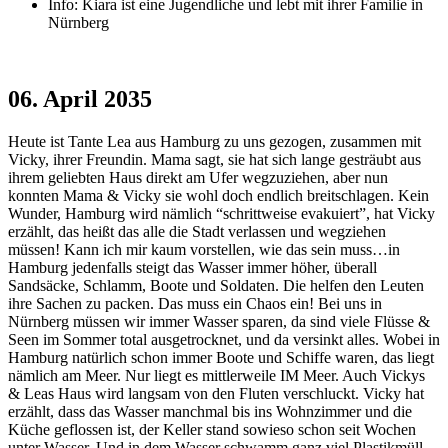
Info: Kiara ist eine Jugendliche und lebt mit ihrer Familie in
Nürnberg
06. April 2035
Heute ist Tante Lea aus Hamburg zu uns gezogen, zusammen mit
Vicky, ihrer Freundin. Mama sagt, sie hat sich lange gesträubt aus
ihrem geliebten Haus direkt am Ufer wegzuziehen, aber nun
konnten Mama & Vicky sie wohl doch endlich breitschlagen. Kein
Wunder, Hamburg wird nämlich “schrittweise evakuiert”, hat Vicky
erzählt, das heißt das alle die Stadt verlassen und wegziehen
müssen! Kann ich mir kaum vorstellen, wie das sein muss…in
Hamburg jedenfalls steigt das Wasser immer höher, überall
Sandsäcke, Schlamm, Boote und Soldaten. Die helfen den Leuten
ihre Sachen zu packen. Das muss ein Chaos ein! Bei uns in
Nürnberg müssen wir immer Wasser sparen, da sind viele Flüsse &
Seen im Sommer total ausgetrocknet, und da versinkt alles. Wobei in
Hamburg natürlich schon immer Boote und Schiffe waren, das liegt
nämlich am Meer. Nur liegt es mittlerweile IM Meer. Auch Vickys
& Leas Haus wird langsam von den Fluten verschluckt. Vicky hat
erzählt, dass das Wasser manchmal bis ins Wohnzimmer und die
Küche geflossen ist, der Keller stand sowieso schon seit Wochen
unter Wasser. Und in dem Wasser schwamm ganz viel Plastikmüll