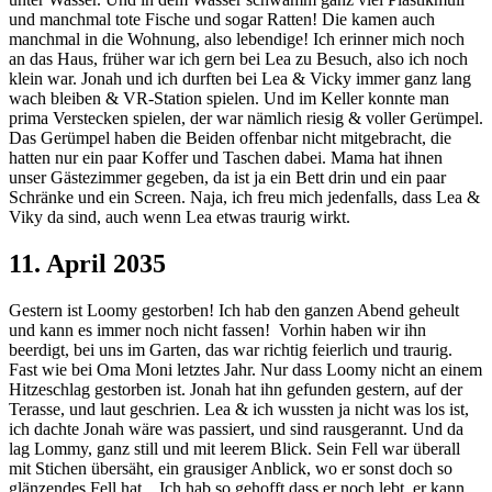
und manchmal tote Fische und sogar Ratten! Die kamen auch
manchmal in die Wohnung, also lebendige! Ich erinner mich noch
an das Haus, früher war ich gern bei Lea zu Besuch, also ich noch
klein war. Jonah und ich durften bei Lea & Vicky immer ganz lang
wach bleiben & VR-Station spielen. Und im Keller konnte man
prima Verstecken spielen, der war nämlich riesig & voller Gerümpel.
Das Gerümpel haben die Beiden offenbar nicht mitgebracht, die
hatten nur ein paar Koffer und Taschen dabei. Mama hat ihnen
unser Gästezimmer gegeben, da ist ja ein Bett drin und ein paar
Schränke und ein Screen. Naja, ich freu mich jedenfalls, dass Lea &
Viky da sind, auch wenn Lea etwas traurig wirkt.
11. April 2035
Gestern ist Loomy gestorben! Ich hab den ganzen Abend geheult
und kann es immer noch nicht fassen! Vorhin haben wir ihn
beerdigt, bei uns im Garten, das war richtig feierlich und traurig.
Fast wie bei Oma Moni letztes Jahr. Nur dass Loomy nicht an einem
Hitzeschlag gestorben ist. Jonah hat ihn gefunden gestern, auf der
Terasse, und laut geschrien. Lea & ich wussten ja nicht was los ist,
ich dachte Jonah wäre was passiert, und sind rausgerannt. Und da
lag Lommy, ganz still und mit leerem Blick. Sein Fell war überall
mit Stichen übersäht, ein grausiger Anblick, wo er sonst doch so
glänzendes Fell hat…Ich hab so gehofft dass er noch lebt, er kann